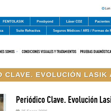
Lun -
FEMTOLASIK
Presbyond
Láser CO2
Pacientes 
ca
Suite Refractiva
Seguros Médicos / ARS / Formas de 
NES SOMOS
CONDICIONES VISUALES Y TRATAMIENTOS
PRUEBAS DIAGNÓSTIC
 CLAVE. EVOLUCIÓN LASIK 
Periódico Clave. Evolución Lasi