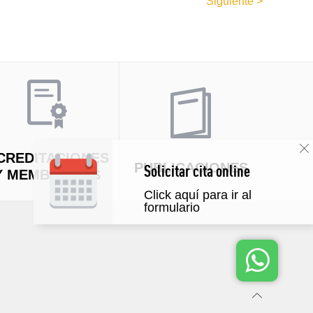
Siguiente >
CREDITACIONES
PUBLICACIONES
Solicitar cita online
Y MEMBRESÍAS
Click aquí para ir al
formulario