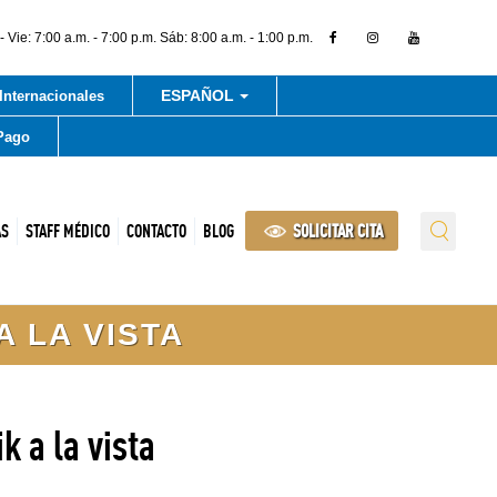
 Vie: 7:00 a.m. - 7:00 p.m. Sáb: 8:00 a.m. - 1:00 p.m.
ESPAÑOL
Internacionales
Pago
AS
STAFF MÉDICO
CONTACTO
BLOG
SOLICITAR CITA
A LA VISTA
k a la vista