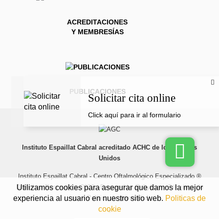
ACREDITACIONES
Y MEMBRESÍAS
PUBLICACIONES
Solicitar cita online
Click aquí para ir al formulario
Instituto Espaillat Cabral acreditado ACHC de los Estados
Unidos
Instituto Espaillat Cabral - Centro Oftalmológico Especializado ®
Utilizamos cookies para asegurar que damos la mejor
Derechos Reservados 2026 - Powered by
Rubycom
-
Términos de
experiencia al usuario en nuestro sitio web.
Politicas de
uso
-
Política de privacidad
cookie